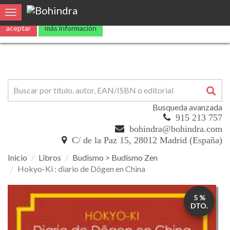
0
Toggle navigation
Busqueda avanzada
915 213 757
bohindra@bohindra.com
C/ de la Paz 15, 28012 Madrid (España)
Inicio
Libros
Budismo > Budismo Zen
Hokyo-Ki : diario de Dôgen en China
Hokyo-
5 %
Ki
DTO.
:
diario
de
Dôgen