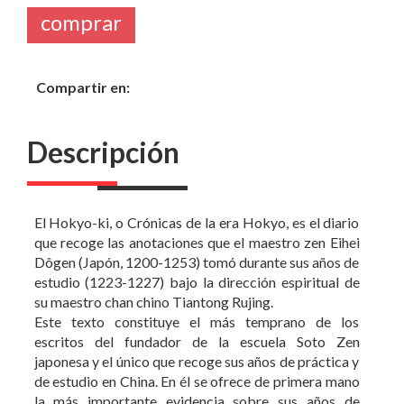
Compartir en:
Descripción
El Hokyo-ki, o Crónicas de la era Hokyo, es el diario
que recoge las anotaciones que el maestro zen Eihei
Dôgen (Japón, 1200-1253) tomó durante sus años de
estudio (1223-1227) bajo la dirección espiritual de
su maestro chan chino Tiantong Rujing.
Este texto constituye el más temprano de los
escritos del fundador de la escuela Soto Zen
japonesa y el único que recoge sus años de práctica y
de estudio en China. En él se ofrece de primera mano
la más importante evidencia sobre sus años de
formación y sirve como base para la comprensión del
subsiguiente desarrollo de su pensamiento.
La presente edición, traducida, anotada y comentada