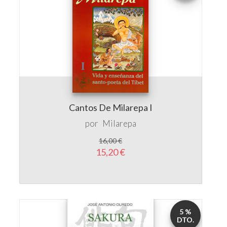
Cantos De Milarepa I
por
Milarepa
16,00 €
15,20 €
5 %
DTO.