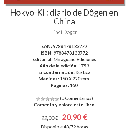
Eihei Dogen
EAN:
9788478133772
ISBN:
9788478133772
Editorial:
Miraguano Ediciones
Año de la edición:
1753
Encuadernación:
Rústica
Medidas:
150 X 220 mm.
Páginas:
160
(0 Comentarios)
Comenta y valora este libro
20,90 €
22,00 €
Disponible 48/72 horas
comprar