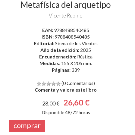
EAN:
9788488540485
ISBN:
9788488540485
Editorial:
Sirena de los Vientos
Año de la edición:
2025
Encuadernación:
Rústica
Medidas:
155 X 205 mm.
Páginas:
339
(0 Comentarios)
Comenta y valora este libro
26,60 €
28,00 €
Disponible 48/72 horas
comprar
Compartir en: