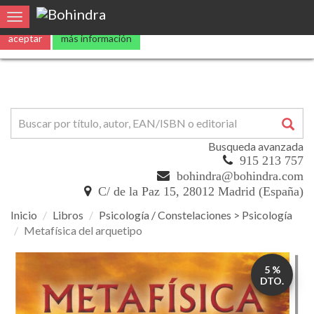
0
Toggle navigation
Busqueda avanzada
915 213 757
bohindra@bohindra.com
C/ de la Paz 15, 28012 Madrid (España)
Inicio
Libros
Psicología / Constelaciones > Psicología
Metafísica del arquetipo
Metafísica
5 %
del
DTO.
arquetipo