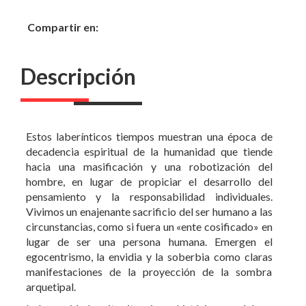
Descripción
Estos laberínticos tiempos muestran una época de
decadencia espiritual de la humanidad que tiende
hacia una masificación y una robotización del
hombre, en lugar de propiciar el desarrollo del
pensamiento y la responsabilidad individuales.
Vivimos un enajenante sacrificio del ser humano a las
circunstancias, como si fuera un «ente cosificado» en
lugar de ser una persona humana. Emergen el
egocentrismo, la envidia y la soberbia como claras
manifestaciones de la proyección de la sombra
arquetipal.
La humanidad repite situaciones históricas, sociales y
psíquicas que poseen características formales
estereotipadas y constrictivas, sin tener consciencia
de las urdimbres invisibles que rigen su conducta. El