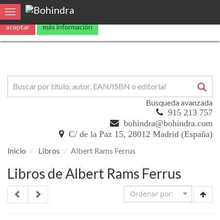
Utilizamos
cookies
propias y de terceros para mejorar nuestros servicio
Toggle navigation
aceptar
más información
Busqueda avanzada
915 213 757
bohindra@bohindra.com
C/ de la Paz 15, 28012 Madrid (España)
Inicio
Libros
Albert Rams Ferrus
Libros de Albert Rams Ferrus