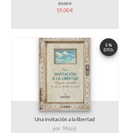
19,00 €
5 %
DTO.
Una invitación a la libertad
por
Mooji
9,95 €