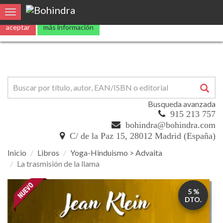
Utilizamos
cookies
propias y de terceros para mejorar nuestros servicio
0
Toggle navigation
aceptar
más información
Busqueda avanzada
915 213 757
bohindra@bohindra.com
C/ de la Paz 15, 28012 Madrid (España)
Inicio
Libros
Yoga-Hinduismo > Advaita
La trasmisión de la llama
La
5 %
trasmisión
DTO.
de
la