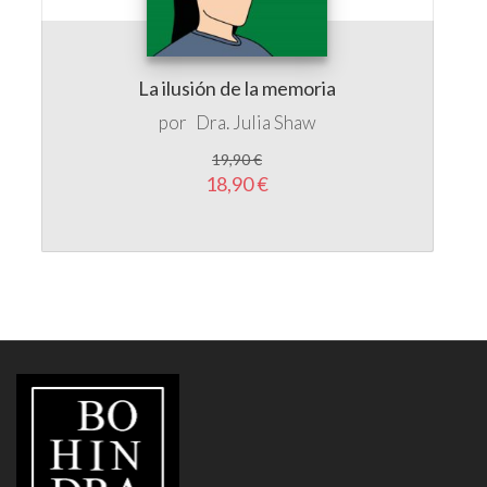
La ilusión de la memoria
por
Dra. Julia Shaw
19,90 €
18,90 €
LIBRERÍA
BOHINDRA