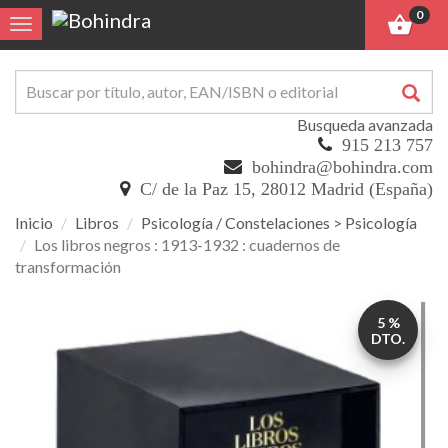
0
Toggle navigation
Busqueda avanzada
915 213 757
bohindra@bohindra.com
C/ de la Paz 15, 28012 Madrid (España)
Inicio
Libros
Psicología / Constelaciones > Psicología
Los libros negros : 1913-1932 : cuadernos de
transformación
Los
5 %
libros
DTO.
negros
:
1913-