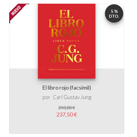
5 %
DTO.
El libro rojo (facsímil)
por
Carl Gustav Jung
250,00 €
237,50 €