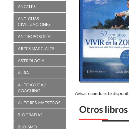
PARA
ÁNGELES
VIVIR
ANTIGUAS
EN
CIVILIZACIONES
LA
ANTROPOSOFÍA
ZONA
ARTES MARCIALES
ASTROLOGÍA
AURA
AUTOAYUDA /
COACHING
Avisar cuando esté disponi
AUTORES-MAESTROS
Otros libros
BIOGRAFÍAS
BUDISMO