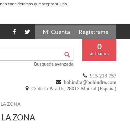
egando consideramos que acepta su uso.
Mi Cuenta
Registrame
0
artículos
Busqueda avanzada
915 213 757
bohindra@bohindra.com
C/ de la Paz 15, 28012 Madrid (España)
N LA ZONA
 LA ZONA