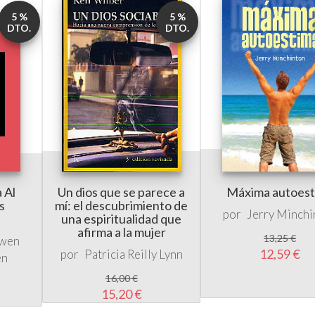
5 %
5 %
DTO.
DTO.
 Al
Un dios que se parece a
Máxima autoest
s
mí: el descubrimiento de
por
Jerry Minchi
una espiritualidad que
afirma a la mujer
13,25 €
owen
12,59 €
por
Patricia Reilly Lynn
en
16,00 €
15,20 €