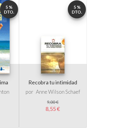
5 %
5 %
DTO.
DTO.
ima
Recobra tu intimidad
nton
por
Anne Wilson Schaef
9,00 €
8,55 €