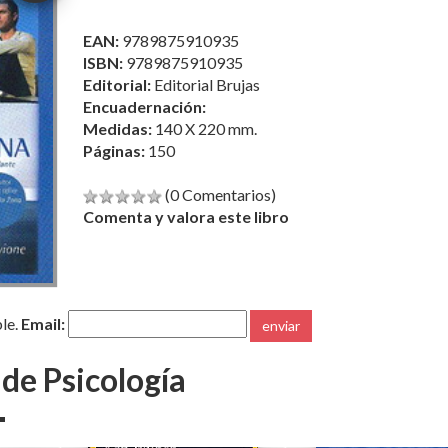
EAN:
9789875910935
ISBN:
9789875910935
Editorial:
Editorial Brujas
Encuadernación:
Medidas:
140 X 220 mm.
Páginas:
150
(0 Comentarios)
Comenta y valora este libro
ble.
Email:
enviar
 de Psicología