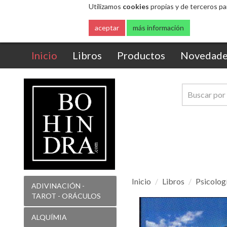
Utilizamos
cookies
propias y de terceros pa
aceptar
más información
(current)
Inicio
Libros
Productos
Novedade
Inicio
Libros
Psicolog
ADIVINACIÓN -
TAROT - ORÁCULOS
52
SEMANAS
ALQUÍMIA