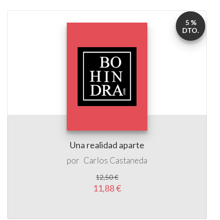
5 %
DTO.
Una realidad aparte
por
Carlos Castaneda
12,50 €
11,88 €