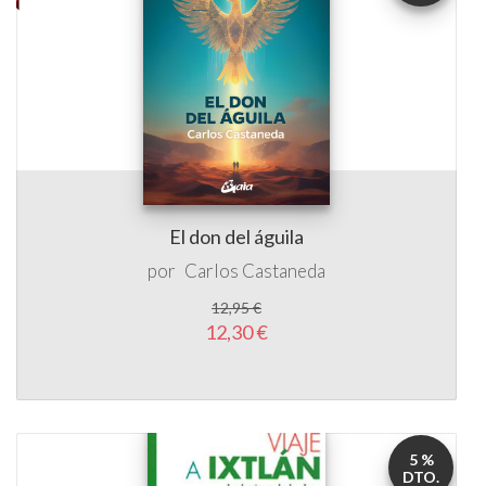
El don del águila
por
Carlos Castaneda
12,95 €
12,30 €
5 %
DTO.