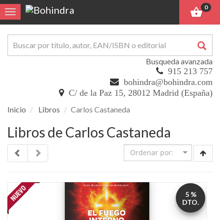
0
Toggle navigation
Busqueda avanzada
915 213 757
bohindra@bohindra.com
C/ de la Paz 15, 28012 Madrid (España)
Inicio
Libros
Carlos Castaneda
Libros de Carlos Castaneda
5 %
DTO.