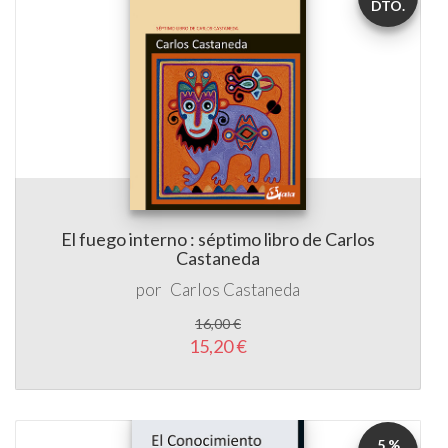
DTO.
El fuego interno : séptimo libro de Carlos
Castaneda
por
Carlos Castaneda
16,00 €
15,20 €
5 %