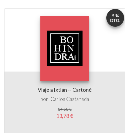
5 %
DTO.
Viaje a Ixtlán -- Cartoné
por
Carlos Castaneda
14,50 €
13,78 €