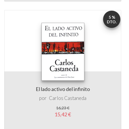
5 %
DTO.
El lado activo del infinito
por
Carlos Castaneda
16,23 €
15,42 €