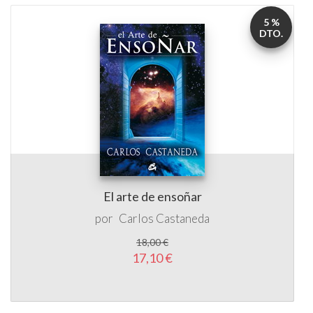
5 %
DTO.
El arte de ensoñar
por
Carlos Castaneda
18,00 €
17,10 €