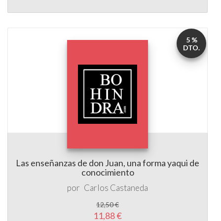
5 %
DTO.
Las enseñanzas de don Juan, una forma yaqui de
conocimiento
por
Carlos Castaneda
12,50 €
11,88 €