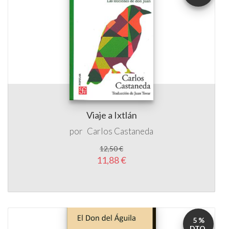
Viaje a Ixtlán
por
Carlos Castaneda
12,50 €
11,88 €
5 %
DTO.