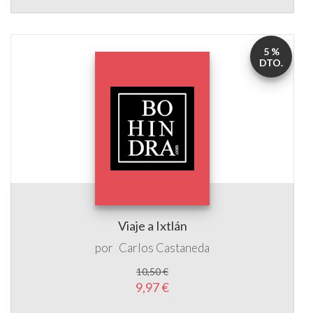
5 %
DTO.
Viaje a Ixtlán
por
Carlos Castaneda
10,50 €
9,97 €